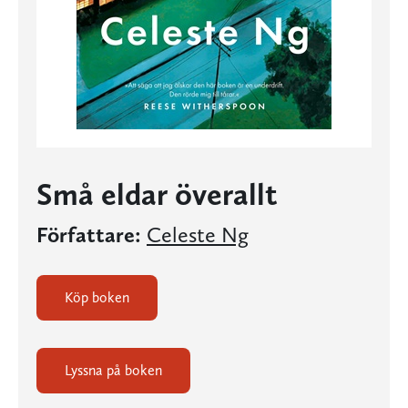
Små eldar överallt
Författare:
Celeste Ng
Köp boken
Lyssna på boken