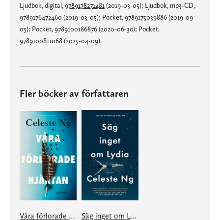
Ljudbok, digital,
9789178271481
(2019-03-05); Ljudbok, mp3-CD,
9789176472460 (2019-03-05); Pocket, 9789175039886 (2019-09-
05); Pocket, 9789100186876 (2020-06-30); Pocket,
9789100811068 (2025-04-09)
Fler böcker av författaren
Våra förlorade hjärtan
Säg inget om Lydia