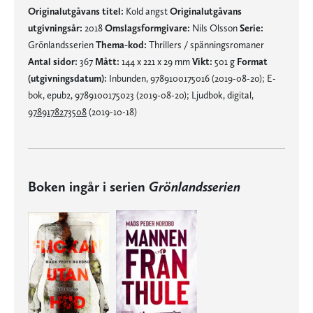
Originalutgåvans titel:
Kold angst
Originalutgåvans
utgivningsår:
2018
Omslagsformgivare:
Nils Olsson
Serie:
Grönlandsserien
Thema-kod:
Thrillers / spänningsromaner
Antal sidor:
367
Mått:
144 x 221 x 29 mm
Vikt:
501 g
Format
(utgivningsdatum):
Inbunden, 9789100175016 (2019-08-20); E-
bok, epub2, 9789100175023 (2019-08-20); Ljudbok, digital,
9789178273508
(2019-10-18)
Boken ingår i serien
Grönlandsserien