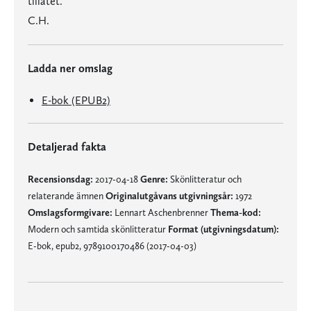
tillåtet.
C.H.
Ladda ner omslag
E-bok (EPUB2)
Detaljerad fakta
Recensionsdag:
2017-04-18
Genre:
Skönlitteratur och
relaterande ämnen
Originalutgåvans utgivningsår:
1972
Omslagsformgivare:
Lennart Aschenbrenner
Thema-kod:
Modern och samtida skönlitteratur
Format (utgivningsdatum):
E-bok, epub2, 9789100170486 (2017-04-03)