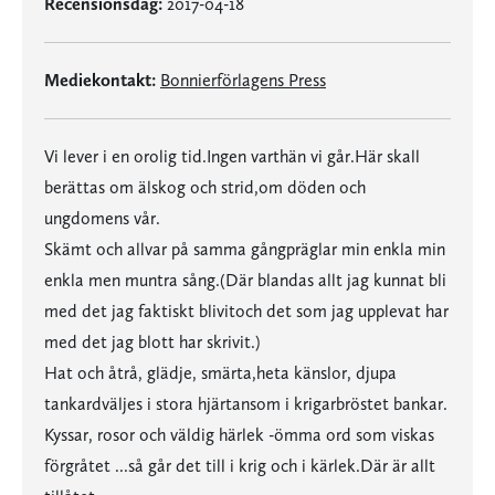
Recensionsdag:
2017-04-18
Mediekontakt:
Bonnierförlagens Press
Vi lever i en orolig tid.Ingen varthän vi går.Här skall
berättas om älskog och strid,om döden och
ungdomens vår.
Skämt och allvar på samma gångpräglar min enkla min
enkla men muntra sång.(Där blandas allt jag kunnat bli
med det jag faktiskt blivitoch det som jag upplevat har
med det jag blott har skrivit.)
Hat och åtrå, glädje, smärta,heta känslor, djupa
tankardväljes i stora hjärtansom i krigarbröstet bankar.
Kyssar, rosor och väldig härlek -ömma ord som viskas
förgråtet ...så går det till i krig och i kärlek.Där är allt