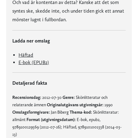
Och vad är kontentan av detta? Kanske att det som
syntes ske, skedde inte, och under tiden gick ett annat
mönster lugnt i fullbordan.
Ladda ner omslag
Häftad
E-bok (EPUB2)
Detaljerad fakta
Recensionsdag:
2012-07-30
Genre:
Skönlitteratur och
relaterande ämnen
Originalutgåvans utgivningsår:
1990
Omslagsformgivare:
Jan Biberg
Thema-kod:
Skönlitteratur:
allmänt
Format (utgivningsdatum):
E-bok, epub2,
9789100129569 (2012-07-16); Häftad, 9789101001338 (2014-03-
13)