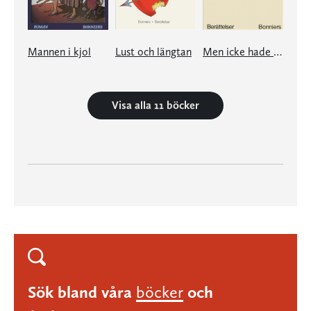
Mannen i kjol
Lust och längtan
Men icke hade kärlek
Visa alla 11 böcker
Sök bland våra
böcker
och