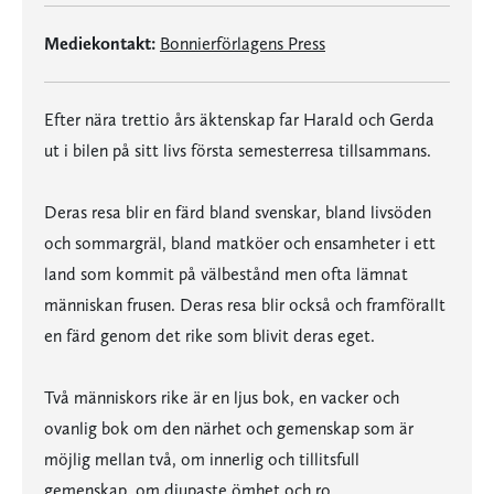
Mediekontakt:
Bonnierförlagens Press
Efter nära trettio års äktenskap far Harald och Gerda
ut i bilen på sitt livs första semesterresa tillsammans.
Deras resa blir en färd bland svenskar, bland livsöden
och sommargräl, bland matköer och ensamheter i ett
land som kommit på välbestånd men ofta lämnat
människan frusen. Deras resa blir också och framförallt
en färd genom det rike som blivit deras eget.
Två människors rike är en ljus bok, en vacker och
ovanlig bok om den närhet och gemenskap som är
möjlig mellan två, om innerlig och tillitsfull
gemenskap, om djupaste ömhet och ro.