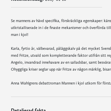
Se mannens av hävd specifika, förskräckliga egenskaper: känslo
utkristalliserade in i de finaste mekanismer och överförda till
man i kjol!
Karla, fyrtio år, välbevarad, påläggskalv på det mycket Svensk
med Fritze, utvald som kompletterande faktor utifrån sitt rep
Angelo, invandrad innehavare av en salladsbar, samt besväras
Ohyggliga kriser seglar upp när Fritze av någon märklig, bisarr 
Anna Wahlgrens debattroman Mannen i kjol utkom för först
Detaljerad fakta