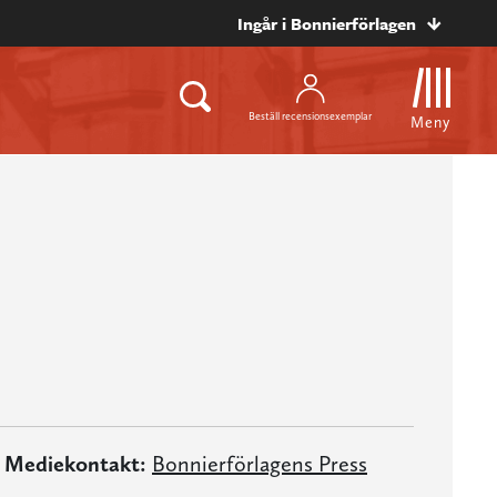
Ingår i Bonnierförlagen
Beställ recensionsexemplar
Meny
Mediekontakt:
Bonnierförlagens Press