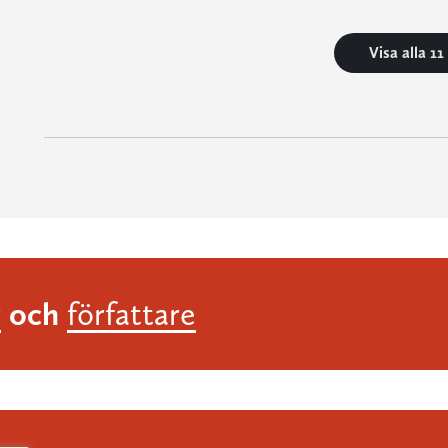
Visa alla 1
och
r
författare