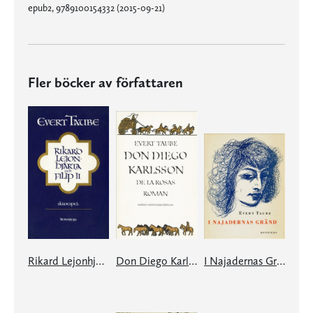
epub2, 9789100154332 (2015-09-21)
Fler böcker av författaren
Rikard Lejonhjärta och Filip II
Don Diego Karlsson de la Rosas roman
I Najadernas Gränd