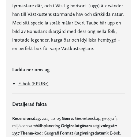
fyrmästare där, och i Västlig horisont (1957) återvänder
han till Västkustens stormande hav och särskilda natur.
Med sitt speciella språk målar Evert Taube här upp en
bild av Bohusläns skärgård med dess originella folk,
inrotade legender, karga öar och idylliska hembygd –
en perfekt bok för varje Västkustseglare.
Ladda ner omslag
E-bok (EPUB2)
Detaljerad fakta
Recensionsdag:
2015-10-05
Genre:
Geovetenskap, geografi,
miljö och samhällsplanering
Originalutgåvans utgivningsår:
1957
Thema-kod:
Geografi
Format (utgivningsdatum):
E-bok,