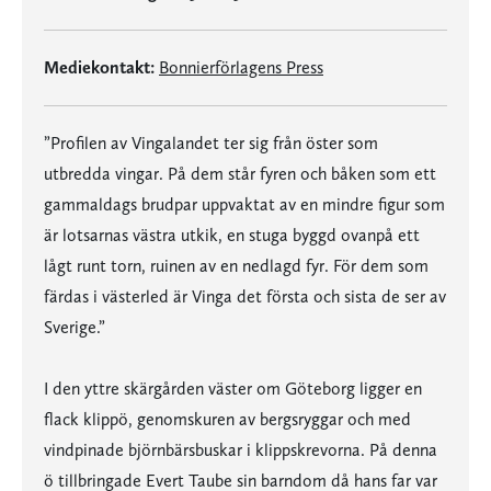
Mediekontakt:
Bonnierförlagens Press
”Profilen av Vingalandet ter sig från öster som
utbredda vingar. På dem står fyren och båken som ett
gammaldags brudpar uppvaktat av en mindre figur som
är lotsarnas västra utkik, en stuga byggd ovanpå ett
lågt runt torn, ruinen av en nedlagd fyr. För dem som
färdas i västerled är Vinga det första och sista de ser av
Sverige.”
I den yttre skärgården väster om Göteborg ligger en
flack klippö, genomskuren av bergsryggar och med
vindpinade björnbärsbuskar i klippskrevorna. På denna
ö tillbringade Evert Taube sin barndom då hans far var