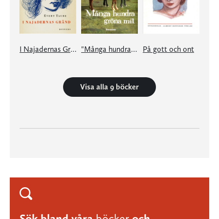
I Najadernas Gränd
"Många hundra gröna mil"
På gott och ont
Visa alla 9 böcker
Sök bland våra
böcker
och