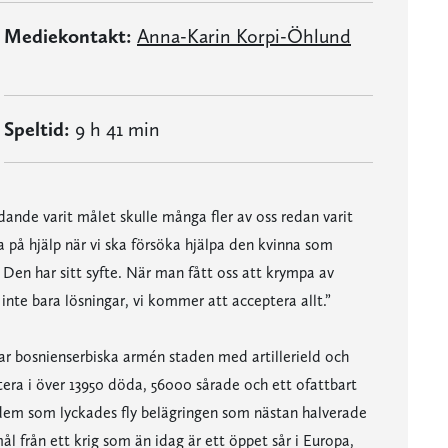
Mediekontakt:
Anna-Karin Korpi-Öhlund
Speltid:
9 h 41 min
ande varit målet skulle många fler av oss redan varit
ika på hjälp när vi ska försöka hjälpa den kvinna som
 Den har sitt syfte. När man fått oss att krympa av
inte bara lösningar, vi kommer att acceptera allt.”
rar bosnienserbiska armén staden med artillerield och
tera i över 13950 döda, 56000 sårade och ett ofattbart
 dem som lyckades fly belägringen som nästan halverade
l från ett krig som än idag är ett öppet sår i Europa,