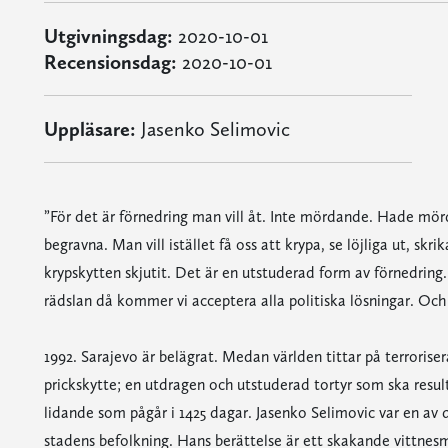
Utgivningsdag:
2020-10-01
Recensionsdag:
2020-10-01
Uppläsare:
Jasenko Selimovic
”För det är förnedring man vill åt. Inte mördande. Hade mörd
begravna. Man vill istället få oss att krypa, se löjliga ut, skr
krypskytten skjutit. Det är en utstuderad form av förnedring.
rädslan då kommer vi acceptera alla politiska lösningar. Och 
1992. Sarajevo är belägrat. Medan världen tittar på terrorise
prickskytte; en utdragen och utstuderad tortyr som ska resul
lidande som pågår i 1425 dagar. Jasenko Selimovic var en av
stadens befolkning. Hans berättelse är ett skakande vittnesmå