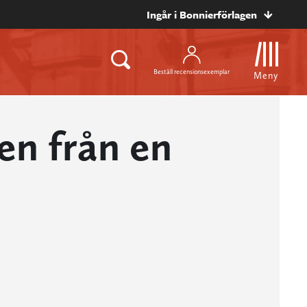
Ingår i Bonnierförlagen
Beställ recensionsexemplar
Meny
en från en