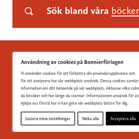
Sök bland våra
böcke
Användning av cookies på Bonnierförlagen
Vi använder cookies för att förbättra din användarupplevelse och
Albert Bonniers Förlag grundades 1837 och är Sveriges
för att analysera hur vår webbplats används. Dessa cookies samlar
största skönlitterära förlag.
information om ditt beteende på vår webbplats, inklusive vilka sido
du besöker och hur länge du stannar. Informationen används för at
hjälpa oss förstå hur vi kan göra vår webbplats bättre för dig.
Justera mina inställningar
Neka alla
Acceptera alla