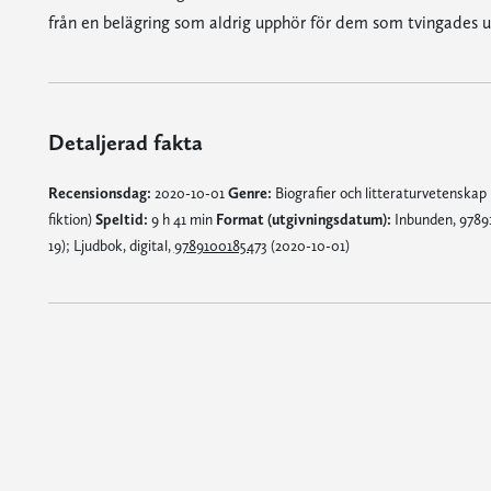
från en belägring som aldrig upphör för dem som tvingades 
Detaljerad fakta
Recensionsdag:
2020-10-01
Genre:
Biografier och litteraturvetenskap
fiktion)
Speltid:
9 h 41 min
Format (utgivningsdatum):
Inbunden, 97891
19); Ljudbok, digital,
9789100185473
(2020-10-01)