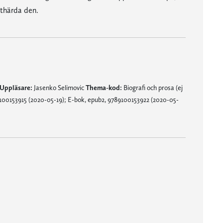
uthärda den.
Uppläsare:
Jasenko Selimovic
Thema-kod:
Biografi och prosa (ej
00153915 (2020-05-19); E-bok, epub2, 9789100153922 (2020-05-