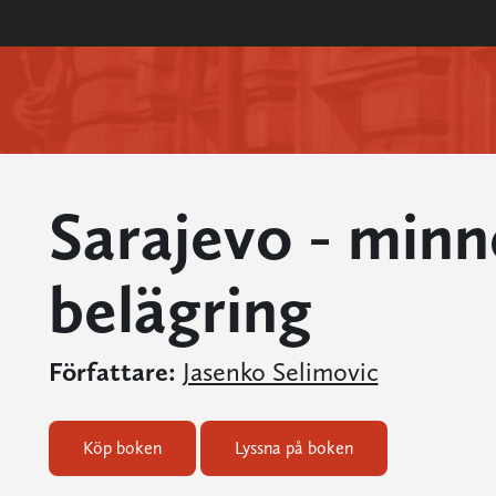
Sarajevo - minn
belägring
Författare:
Jasenko Selimovic
Köp boken
Lyssna på boken