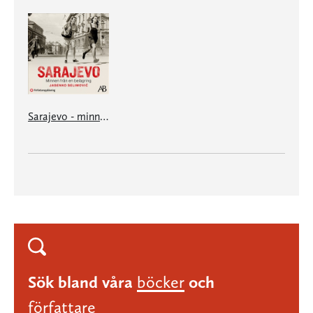
Sarajevo - minnen från en belägring
Sök bland våra
böcker
och
författare