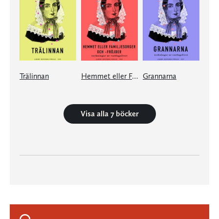
Trälinnan
Hemmet eller Familjesorger och -fröjder
Grannarna
Visa alla 7 böcker