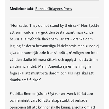
Mediekontakt:
Bonnierförlagens Press
”Hon sade: ’They do not stand by their sex!’ Hon tyckte
att som världen nu gick den bästa tjänst man kunde
bevisa alla nyfödda flickebarn var att – dränka dem.
Jag log åt detta besynnerliga kärleksbevis men kunde ej
giva den varmhjärtade frun så orätt, nämligen om icke
världen skulle bli mera rättvis och upplyst i detta ämne
än den nu är det. Men i Amerika synes man mig ha
föga skäl att misströsta därom och alls inga skäl att
dränka små flickor.”
Fredrika Bremer (1801-1865) var en svensk författare
och feminist vars författarskap starkt påverkade
opinionen till att kvinnor skulle kunna ansöka om att