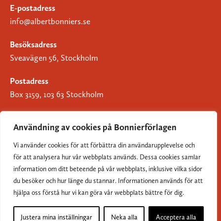
E-postadress
info@albertbonniers.se
Besöksadress
Sveavägen 56, Stockholm
Postadress
Box 3159, 103 63 Stockholm
Användning av cookies på Bonnierförlagen
Vi använder cookies för att förbättra din användarupplevelse och
Om Bonnierförlagen
för att analysera hur vår webbplats används. Dessa cookies samlar
Cookies
information om ditt beteende på vår webbplats, inklusive vilka sidor
du besöker och hur länge du stannar. Informationen används för att
Integritetspolicy
hjälpa oss förstå hur vi kan göra vår webbplats bättre för dig.
Justera mina inställningar
Neka alla
Acceptera alla