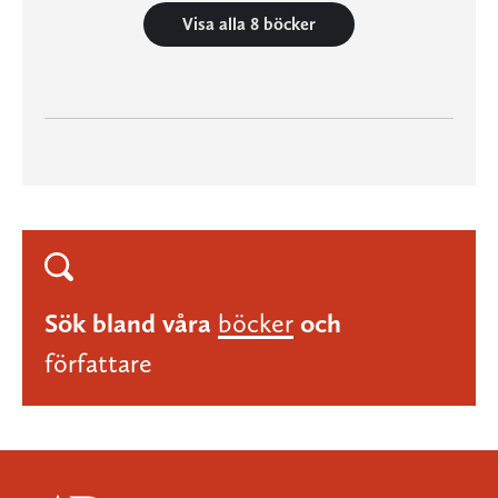
Visa alla 8 böcker
Sök bland våra
böcker
och
författare