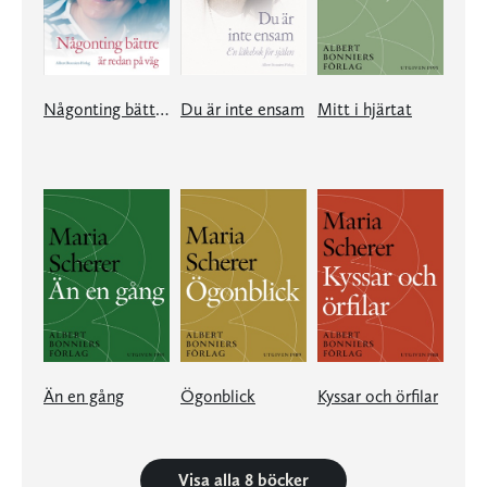
Någonting bättre är redan på väg
Du är inte ensam
Mitt i hjärtat
Än en gång
Ögonblick
Kyssar och örfilar
Visa alla 8 böcker