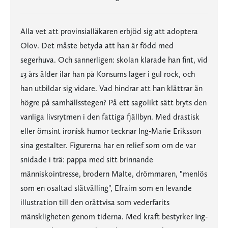
Alla vet att provinsialläkaren erbjöd sig att adoptera
Olov. Det måste betyda att han är född med
segerhuva. Och sannerligen: skolan klarade han fint, vid
13 års ålder ilar han på Konsums lager i gul rock, och
han utbildar sig vidare. Vad hindrar att han klättrar än
högre på samhällsstegen? På ett sagolikt sätt bryts den
vanliga livsrytmen i den fattiga fjällbyn. Med drastisk
eller ömsint ironisk humor tecknar Ing-Marie Eriksson
sina gestalter. Figurerna har en relief som om de var
snidade i trä: pappa med sitt brinnande
människointresse, brodern Malte, drömmaren, "menlös
som en osaltad slätvälling", Efraim som en levande
illustration till den orättvisa som vederfarits
mänskligheten genom tiderna. Med kraft bestyrker Ing-