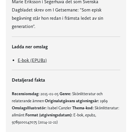
Marie Eriksson i Segerhuva det som Svenska
Dagbladet skrev om I Getsemane: "Som episk
begåvning står hon redan i främsta ledet av sin
generation".
Ladda ner omslag
E-bok (EPUB2)
Detaljerad fakta
Recensionsdag:
2015-01-05
Genre:
Skönlitteratur och
relaterande ämnen
Originalutgåvans utgivningsår:
1969
OmslagsIllustratör:
Isabel Canzler
Thema-kod:
Skönlitteratur:
allmänt
Format (utgivningsdatum):
E-bok, epub2,
9789100147075 (2014-12-22)