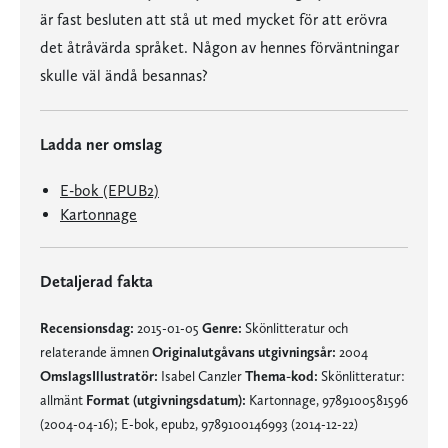
är fast besluten att stå ut med mycket för att erövra
det åtråvärda språket. Någon av hennes förväntningar
skulle väl ändå besannas?
Ladda ner omslag
E-bok (EPUB2)
Kartonnage
Detaljerad fakta
Recensionsdag:
2015-01-05
Genre:
Skönlitteratur och
relaterande ämnen
Originalutgåvans utgivningsår:
2004
OmslagsIllustratör:
Isabel Canzler
Thema-kod:
Skönlitteratur:
allmänt
Format (utgivningsdatum):
Kartonnage, 9789100581596
(2004-04-16); E-bok, epub2, 9789100146993 (2014-12-22)