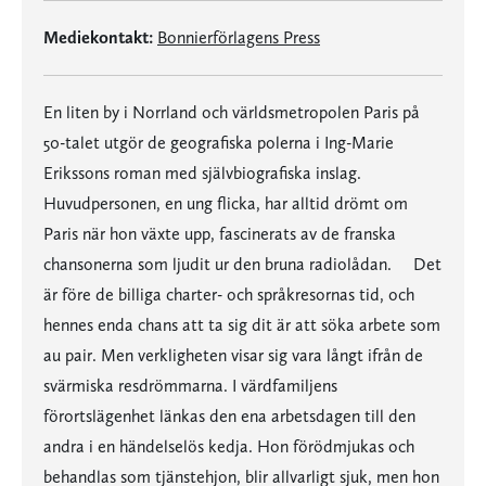
Mediekontakt:
Bonnierförlagens Press
En liten by i Norrland och världsmetropolen Paris på
50-talet utgör de geografiska polerna i Ing-Marie
Erikssons roman med självbiografiska inslag.
Huvudpersonen, en ung flicka, har alltid drömt om
Paris när hon växte upp, fascinerats av de franska
chansonerna som ljudit ur den bruna radiolådan. Det
är före de billiga charter- och språkresornas tid, och
hennes enda chans att ta sig dit är att söka arbete som
au pair. Men verkligheten visar sig vara långt ifrån de
svärmiska resdrömmarna. I värdfamiljens
förortslägenhet länkas den ena arbetsdagen till den
andra i en händelselös kedja. Hon förödmjukas och
behandlas som tjänstehjon, blir allvarligt sjuk, men hon