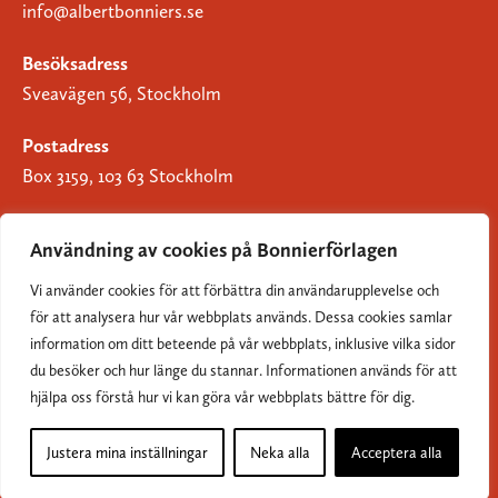
info@albertbonniers.se
Besöksadress
Sveavägen 56, Stockholm
Postadress
Box 3159, 103 63 Stockholm
Användning av cookies på Bonnierförlagen
Vi använder cookies för att förbättra din användarupplevelse och
Om Bonnierförlagen
för att analysera hur vår webbplats används. Dessa cookies samlar
Cookies
information om ditt beteende på vår webbplats, inklusive vilka sidor
du besöker och hur länge du stannar. Informationen används för att
Integritetspolicy
hjälpa oss förstå hur vi kan göra vår webbplats bättre för dig.
Justera mina inställningar
Neka alla
Acceptera alla