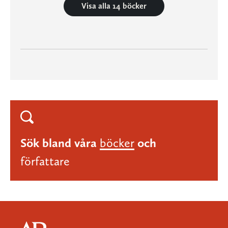
Visa alla 14 böcker
Sök bland våra
böcker
och
författare