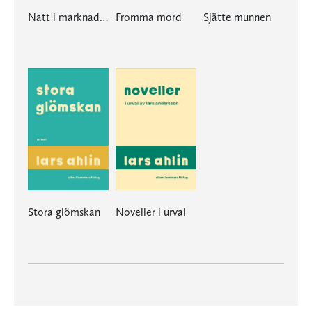
Natt i marknadstältet
Fromma mord
Sjätte munnen
Stora glömskan
Noveller i urval