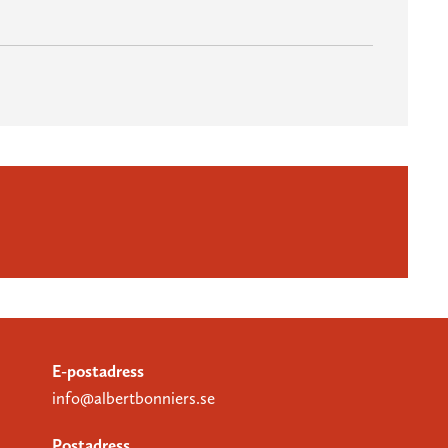
E-postadress
info@albertbonniers.se
Postadress