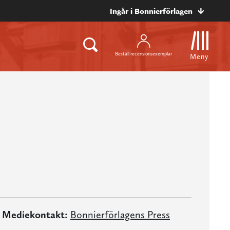
Ingår i Bonnierförlagen
Beställ recensionsexemplar
Meny
Mediekontakt:
Bonnierförlagens Press