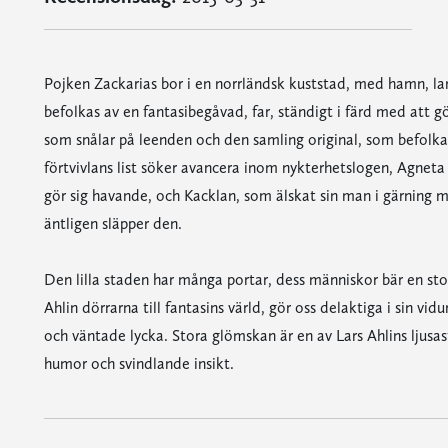
Pojken Zackarias bor i en norrländsk kuststad, med hamn, l
befolkas av en fantasibegåvad, far, ständigt i färd med att g
som snålar på leenden och den samling original, som befolk
förtvivlans list söker avancera inom nykterhetslogen, Agne
gör sig havande, och Kacklan, som älskat sin man i gärning m
äntligen släpper den.
Den lilla staden har många portar, dess människor bär en st
Ahlin dörrarna till fantasins värld, gör oss delaktiga i sin vi
och väntade lycka. Stora glömskan är en av Lars Ahlins ljusa
humor och svindlande insikt.