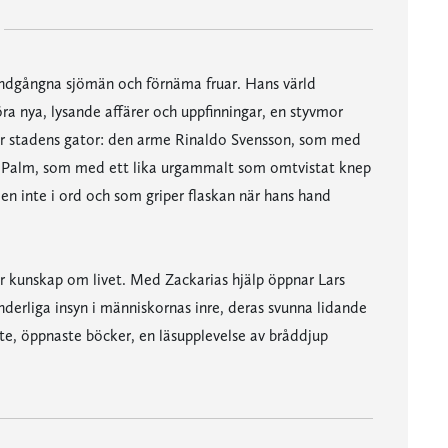
andgångna sjömän och förnäma fruar. Hans värld
öra nya, lysande affärer och uppfinningar, en styvmor
ar stadens gator: den arme Rinaldo Svensson, som med
ta Palm, som med ett lika urgammalt som omtvistat knep
en inte i ord och som griper flaskan när hans hand
or kunskap om livet. Med Zackarias hjälp öppnar Lars
dunderliga insyn i människornas inre, deras svunna lidande
ste, öppnaste böcker, en läsupplevelse av bråddjup