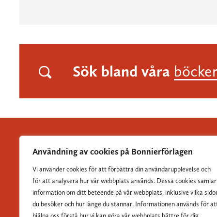
Sök bland våra
böcke
Användning av cookies på Bonnierförlagen
Vi använder cookies för att förbättra din användarupplevelse och
Albert Bonniers Förlag grundades 1837 och är Sveriges
för att analysera hur vår webbplats används. Dessa cookies samlar
största skönlitterära förlag.
information om ditt beteende på vår webbplats, inklusive vilka sido
du besöker och hur länge du stannar. Informationen används för at
hjälpa oss förstå hur vi kan göra vår webbplats bättre för dig.