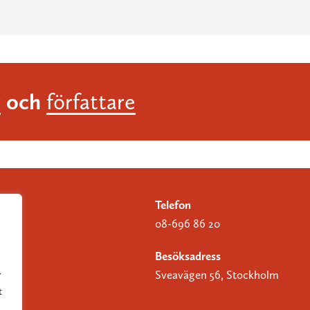
och
r
författare
Telefon
08-696 86 20
Besöksadress
Sveavägen 56, Stockholm
r
t