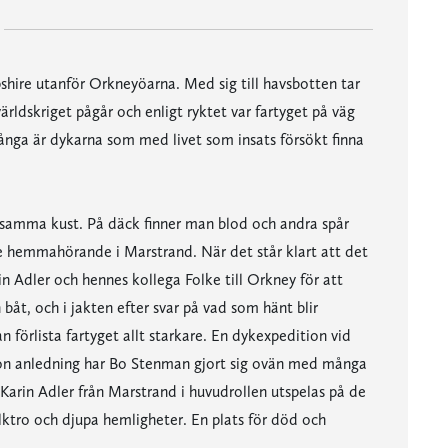
pshire utanför Orkneyöarna. Med sig till havsbotten tar
ärldskriget pågår och enligt ryktet var fartyget på väg
Många är dykarna som med livet som insats försökt finna
 samma kust. På däck finner man blod och andra spår
e hemmahörande i Marstrand. När det står klart att det
in Adler och hennes kollega Folke till Orkney för att
 båt, och i jakten efter svar på vad som hänt blir
förlista fartyget allt starkare. En dykexpedition vid
någon anledning har Bo Stenman gjort sig ovän med många
Karin Adler från Marstrand i huvudrollen utspelas på de
ktro och djupa hemligheter. En plats för död och