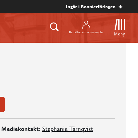
Ingår i Bonnierförlagen
Beställ recensionsexemplar
Meny
Mediekontakt:
Stephanie Tärnqvist