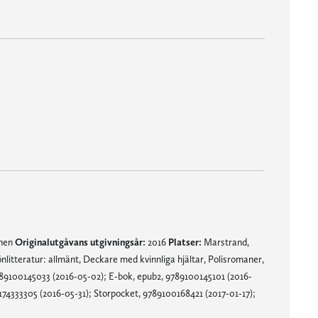
och i tryckkammaren – här behövs inga mord för att skapa obehag och spänning."
miljön, hennes nyfikenhet och sökande i historien är beundransvärd.”
mnen
Originalutgåvans utgivningsår:
2016
Platser:
Marstrand,
litteratur: allmänt, Deckare med kvinnliga hjältar, Polisromaner,
89100145033 (2016-05-02); E-bok, epub2, 9789100145101 (2016-
174333305 (2016-05-31); Storpocket, 9789100168421 (2017-01-17);