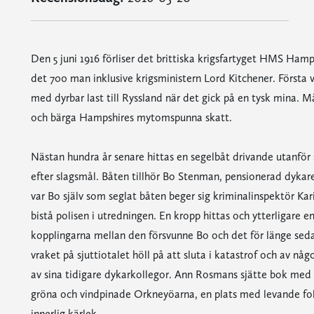
Den 5 juni 1916 förliser det brittiska krigsfartyget HMS Ham
det 700 man inklusive krigsministern Lord Kitchener. Första v
med dyrbar last till Ryssland när det gick på en tysk mina. 
och bärga Hampshires mytomspunna skatt.
Nästan hundra år senare hittas en segelbåt drivande utanför
efter slagsmål. Båten tillhör Bo Stenman, pensionerad dykar
var Bo själv som seglat båten beger sig kriminalinspektör Kar
bistå polisen i utredningen. En kropp hittas och ytterligare en
kopplingarna mellan den försvunne Bo och det för länge sedan 
vraket på sjuttiotalet höll på att sluta i katastrof och av 
av sina tidigare dykarkollegor. Ann Rosmans sjätte bok med 
gröna och vindpinade Orkneyöarna, en plats med levande fol
innerlig kärlek.