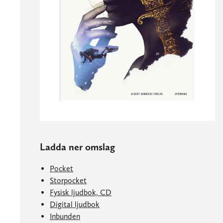
Ladda ner omslag
Pocket
Storpocket
Fysisk ljudbok, CD
Digital ljudbok
Inbunden