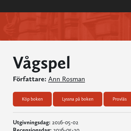
Vågspel
Författare:
Ann Rosman
Köp boken
Lyssna på boken
Provläs
Utgivningsdag:
2016-05-02
Recensionsdag:
2016-05-20