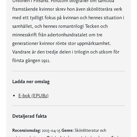
Unionen i Finland. Förutom biografier om samtida
framstående kvinnor skrev hon även skönlitterära verk
med ett tydligt fokus på kvinnan och hennes situation i
samhället, och hennes romantrilogi Tecken och
minnesskrift från adertonhundratalet om tre
generationer kvinnor rönte stor uppmärksamhet.
Vandrare är den tredje delen i trilogin och utkom för
första gången 1911.
Ladda ner omslag
E-bok (EPUB2)
Detaljerad fakta
Recensionsdag:
2015-04-15
Genre:
Skönlitteratur och