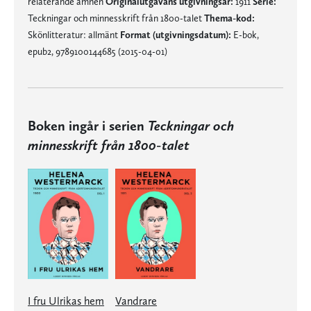
relaterande ämnen
Originalutgåvans utgivningsår:
1911
Serie:
Teckningar och minnesskrift från 1800-talet
Thema-kod:
Skönlitteratur: allmänt
Format (utgivningsdatum):
E-bok,
epub2, 9789100144685 (2015-04-01)
Boken ingår i serien
Teckningar och
minnesskrift från 1800-talet
I fru Ulrikas hem
Vandrare