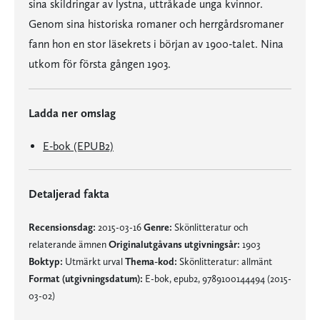
sina skildringar av lystna, uttråkade unga kvinnor.
Genom sina historiska romaner och herrgårdsromaner
fann hon en stor läsekrets i början av 1900-talet. Nina
utkom för första gången 1903.
Ladda ner omslag
E-bok (EPUB2)
Detaljerad fakta
Recensionsdag:
2015-03-16
Genre:
Skönlitteratur och
relaterande ämnen
Originalutgåvans utgivningsår:
1903
Boktyp:
Utmärkt urval
Thema-kod:
Skönlitteratur: allmänt
Format (utgivningsdatum):
E-bok, epub2, 9789100144494 (2015-
03-02)