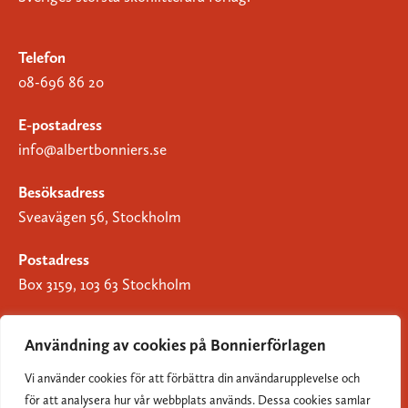
Telefon
08-696 86 20
E-postadress
info@albertbonniers.se
Besöksadress
Sveavägen 56, Stockholm
Postadress
Box 3159, 103 63 Stockholm
Användning av cookies på Bonnierförlagen
Vi använder cookies för att förbättra din användarupplevelse och
Om Bonnierförlagen
för att analysera hur vår webbplats används. Dessa cookies samlar