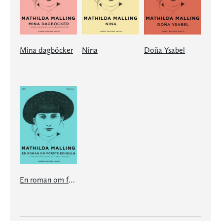
Mina dagböcker
Nina
Doña Ysabel
En roman om förste konsuln