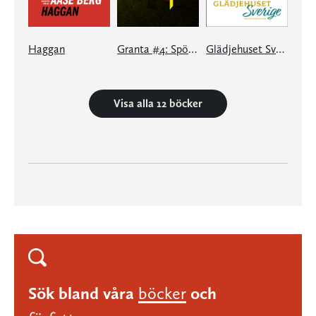
Haggan
Granta #4: Spöken
Glädjehuset Sverige
Visa alla 12 böcker
Sök bland våra
böcker
och