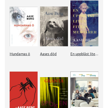
Hundarnas ö
Aases död
En uppblåst liten fittas memoarer