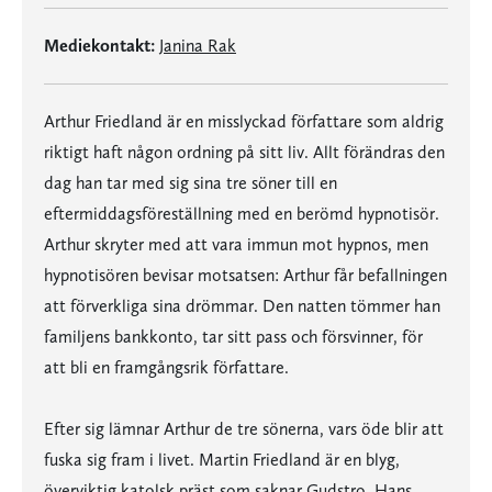
Mediekontakt:
Janina Rak
Arthur Friedland är en misslyckad författare som aldrig
riktigt haft någon ordning på sitt liv. Allt förändras den
dag han tar med sig sina tre söner till en
eftermiddagsföreställning med en berömd hypnotisör.
Arthur skryter med att vara immun mot hypnos, men
hypnotisören bevisar motsatsen: Arthur får befallningen
att förverkliga sina drömmar. Den natten tömmer han
familjens bankkonto, tar sitt pass och försvinner, för
att bli en framgångsrik författare.
Efter sig lämnar Arthur de tre sönerna, vars öde blir att
fuska sig fram i livet. Martin Friedland är en blyg,
överviktig katolsk präst som saknar Gudstro. Hans