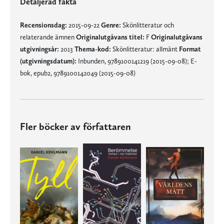
Detaljerad fakta
Recensionsdag:
2015-09-22
Genre:
Skönlitteratur och
relaterande ämnen
Originalutgåvans titel:
F
Originalutgåvans
utgivningsår:
2013
Thema-kod:
Skönlitteratur: allmänt
Format
(utgivningsdatum):
Inbunden, 9789100141219 (2015-09-08); E-
bok, epub2, 9789100142049 (2015-09-08)
Fler böcker av författaren