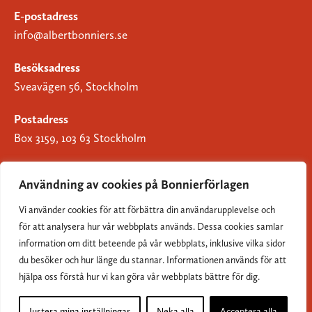
E-postadress
info@albertbonniers.se
Besöksadress
Sveavägen 56, Stockholm
Postadress
Box 3159, 103 63 Stockholm
Användning av cookies på Bonnierförlagen
Vi använder cookies för att förbättra din användarupplevelse och
Om Bonnierförlagen
för att analysera hur vår webbplats används. Dessa cookies samlar
Cookies
information om ditt beteende på vår webbplats, inklusive vilka sidor
du besöker och hur länge du stannar. Informationen används för att
Integritetspolicy
hjälpa oss förstå hur vi kan göra vår webbplats bättre för dig.
Justera mina inställningar
Neka alla
Acceptera alla