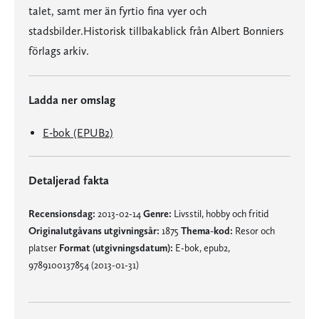
talet, samt mer än fyrtio fina vyer och
stadsbilder.Historisk tillbakablick från Albert Bonniers
förlags arkiv.
Ladda ner omslag
E-bok (EPUB2)
Detaljerad fakta
Recensionsdag:
2013-02-14
Genre:
Livsstil, hobby och fritid
Originalutgåvans utgivningsår:
1875
Thema-kod:
Resor och
platser
Format (utgivningsdatum):
E-bok, epub2,
9789100137854 (2013-01-31)