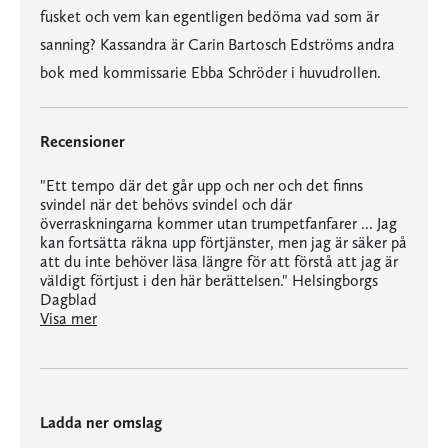
fusket och vem kan egentligen bedöma vad som är
sanning? Kassandra är Carin Bartosch Edströms andra
bok med kommissarie Ebba Schröder i huvudrollen.
Recensioner
"Ett tempo där det går upp och ner och det finns
svindel när det behövs svindel och där
överraskningarna kommer utan trumpetfanfarer ... Jag
kan fortsätta räkna upp förtjänster, men jag är säker på
att du inte behöver läsa längre för att förstå att jag är
väldigt förtjust i den här berättelsen." Helsingborgs
Dagblad
"Carin Bartosch Edström bevisar att det går alldeles utmärkt att skriva underhållande deckare i flärdfull miljö utan förlora i litterär kvalitet eller trovärdighet." Göteborgs-Posten
"Ett tempo där det går upp och ner och det finns svindel när det behövs svindel och där överraskningarna kommer utan trumpetfanfarer ... Jag kan fortsätta räkna upp förtjänster, men jag är säker på att du inte behöver läsa längre för att förstå att jag är väldigt förtjust i den här berättelsen." Helsingborgs Dagblad
Visa mer
Ladda ner omslag