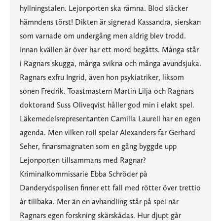
hyllningstalen. Lejonporten ska rämna. Blod släcker
hämndens törst! Dikten är signerad Kassandra, sierskan
som varnade om undergång men aldrig blev trodd.
Innan kvällen är över har ett mord begåtts. Många står
i Ragnars skugga, många svikna och många avundsjuka.
Ragnars exfru Ingrid, även hon psykiatriker, liksom
sonen Fredrik. Toastmastern Martin Lilja och Ragnars
doktorand Suss Oliveqvist håller god min i elakt spel.
Läkemedelsrepresentanten Camilla Laurell har en egen
agenda. Men vilken roll spelar Alexanders far Gerhard
Seher, finansmagnaten som en gång byggde upp
Lejonporten tillsammans med Ragnar?
Kriminalkommissarie Ebba Schröder på
Danderydspolisen finner ett fall med rötter över trettio
år tillbaka. Mer än en avhandling står på spel när
Ragnars egen forskning skärskådas. Hur djupt går