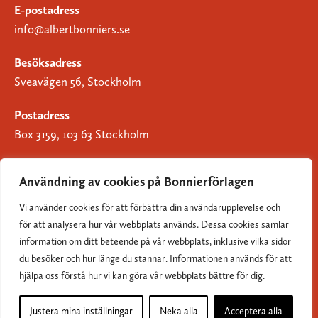
E-postadress
info@albertbonniers.se
Besöksadress
Sveavägen 56, Stockholm
Postadress
Box 3159, 103 63 Stockholm
Användning av cookies på Bonnierförlagen
Vi använder cookies för att förbättra din användarupplevelse och
Om Bonnierförlagen
för att analysera hur vår webbplats används. Dessa cookies samlar
Cookies
information om ditt beteende på vår webbplats, inklusive vilka sidor
du besöker och hur länge du stannar. Informationen används för att
Integritetspolicy
hjälpa oss förstå hur vi kan göra vår webbplats bättre för dig.
Justera mina inställningar
Neka alla
Acceptera alla