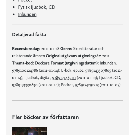
Fysisk ljudbok, CD
Inbunden
Detaljerad fakta
Recensionsdag:
2011-01-28
Genre:
Skönlitteratur och
relaterande ämnen
Originalutgåvans utgivningsår:
2011
Thema-kod:
Deckare
Format (utgivningsdatum):
Inbunden,
9789100124786 (2011-01-14); E-bok, epub2, 9789143507805 (2011-
01-14); Ljudbok, digital,
9789173485111
(2011-01-14); Ljudbok, CD,
9789174330830 (2011-01-14); Pocket, 9789174292213 (2011-10-07)
Fler böcker av författaren