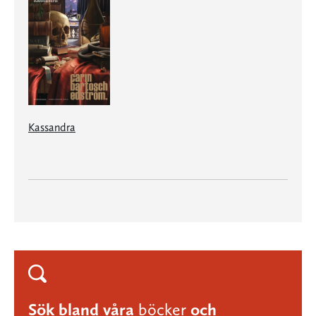
Kassandra
Sök bland våra
böcker
och