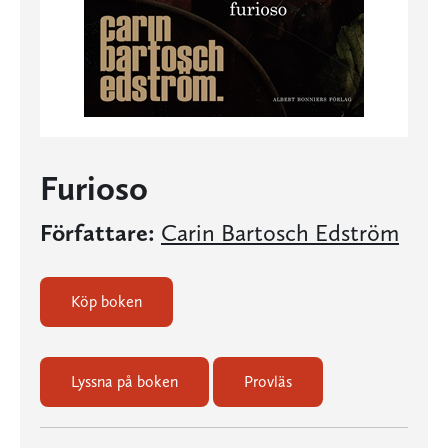
Furioso
Författare:
Carin Bartosch Edström
Köp boken
Lyssna på boken
Provläs