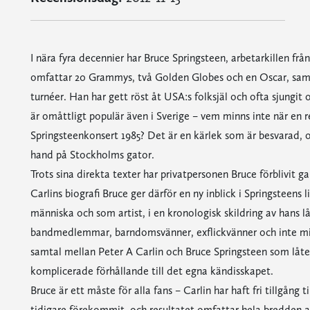
I nära fyra decennier har Bruce Springsteen, arbetarkillen frå
omfattar 20 Grammys, två Golden Globes och en Oscar, samt ö
turnéer. Han har gett röst åt USA:s folksjäl och ofta sjun
är omåttligt populär även i Sverige – vem minns inte när en
Springsteenkonsert 1985? Det är en kärlek som är besvarad, o
hand på Stockholms gator.
Trots sina direkta texter har privatpersonen Bruce förblivit 
Carlins biografi Bruce ger därför en ny inblick i Springsteens
människa och som artist, i en kronologisk skildring av hans lå
bandmedlemmar, barndomsvänner, exflickvänner och inte mins
samtal mellan Peter A Carlin och Bruce Springsteen som låte
komplicerade förhållande till det egna kändisskapet.
Bruce är ett måste för alla fans – Carlin har haft fri tillgång
tidigare förekommit, och resultatet omfattar hela bredden 