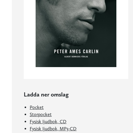
Ladda ner omslag
Pocket
Storpocket
Fysisk ljudbok, CD
Fysisk ljudbok, MP3-CD