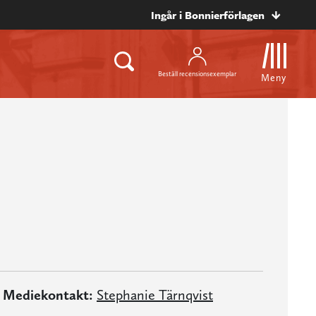
Ingår i Bonnierförlagen
Beställ recensionsexemplar
Meny
Mediekontakt:
Stephanie Tärnqvist