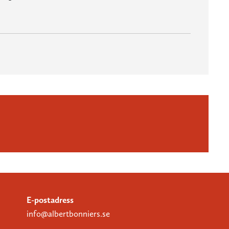
E-postadress
info@albertbonniers.se