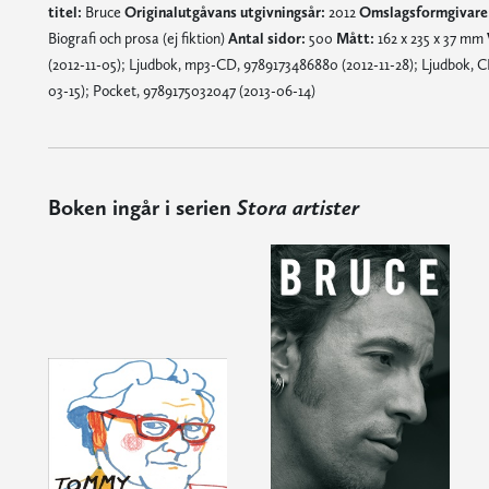
titel:
Bruce
Originalutgåvans utgivningsår:
2012
Omslagsformgivare
Biografi och prosa (ej fiktion)
Antal sidor:
500
Mått:
162 x 235 x 37 mm
(2012-11-05); Ljudbok, mp3-CD, 9789173486880 (2012-11-28); Ljudbok, C
03-15); Pocket, 9789175032047 (2013-06-14)
Boken ingår i serien
Stora artister