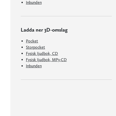
Inbunden
Ladda ner 3D-omslag
Pocket
Storpocket
Fysisk ljudbok, CD
Fysisk ljudbok, MP3-CD
Inbunden