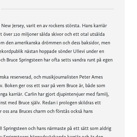
n New Jersey, varit en av rockens största. Hans karriär
ver 120 miljoner sålda skivor och ett otal utsålda
git om den amerikanska drömmen och dess baksidor, men
 rekordpublik nästan hoppade sönder Ullevi under en
ch Bruce Springsteen har ofta setts vandra runt på egen
ganska reserverad, och musikjournalisten Peter Ames
 liv. Boken ger oss ett svar på vem Bruce är, både som
nga karriär. Carlin har gjort djupintervjuer med familj,
t med Bruce själv. Redan i prologen skildras ett
r oss ana Bruces charm och förstås också hans
 till Springsteen och hans närmaste på ett sätt som aldrig
av Springsteens häpnadsväckande karriär och är den