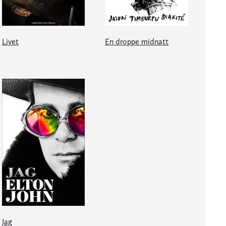
Livet
En droppe midnatt
Jag