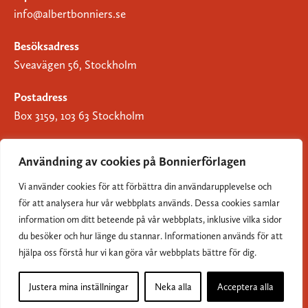
info@albertbonniers.se
Besöksadress
Sveavägen 56, Stockholm
Postadress
Box 3159, 103 63 Stockholm
Användning av cookies på Bonnierförlagen
Vi använder cookies för att förbättra din användarupplevelse och
Om Bonnierförlagen
för att analysera hur vår webbplats används. Dessa cookies samlar
Cookies
information om ditt beteende på vår webbplats, inklusive vilka sidor
du besöker och hur länge du stannar. Informationen används för att
Integritetspolicy
hjälpa oss förstå hur vi kan göra vår webbplats bättre för dig.
Justera mina inställningar
Neka alla
Acceptera alla