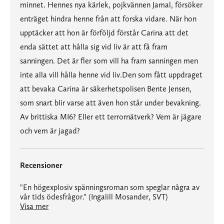
minnet. Hennes nya kärlek, pojkvännen Jamal, försöker
enträget hindra henne från att forska vidare. När hon
upptäcker att hon är förföljd förstår Carina att det
enda sättet att hålla sig vid liv är att få fram
sanningen. Det är fler som vill ha fram sanningen men
inte alla vill hålla henne vid liv.Den som fått uppdraget
att bevaka Carina är säkerhetspolisen Bente Jensen,
som snart blir varse att även hon står under bevakning.
Av brittiska MI6? Eller ett terrornätverk? Vem är jägare
och vem är jagad?
Recensioner
"En högexplosiv spänningsroman som speglar några av
vår tids ödesfrågor." (Ingalill Mosander, SVT)
"Sällan har jag läst en så välskriven romandebut som denna. (...) Det här är framför allt en enormt bra roman, med skickligt orkestrerad dramaturgi, rikt språk och extremt trovärdiga människor." (Lotta Olsson, DN)
"En högexplosiv spänningsroman som speglar några av vår tids ödesfrågor." (Ingalill Mosander, SVT)
Visa mer