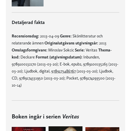
Detaljerad fakta
Recensionsdag:
2013-04-09
Genre:
Skönlitteratur och
relaterande ämnen
Originalutgåvans utgivningsår:
2013
Omslagsformgivare:
Miroslav Sokcic
Serie:
Veritas
Thema-
kod:
Deckare
Format (utgivningsdatum):
Inbunden,
9789100132170 (2013-03-20); E-bok, epub2, 9789100135263 (2013-
03-20); Ljudbok, digital,
9789173486767
(2013-03-20); Ljudbok,
CD, 9789174331950 (2013-03-20); Pocket, 9789174293500 (2013-
10-14)
Boken ingår i serien
Veritas