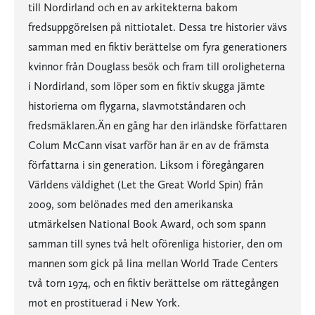
till Nordirland och en av arkitekterna bakom
fredsuppgörelsen på nittiotalet. Dessa tre historier vävs
samman med en fiktiv berättelse om fyra generationers
kvinnor från Douglass besök och fram till oroligheterna
i Nordirland, som löper som en fiktiv skugga jämte
historierna om flygarna, slavmotståndaren och
fredsmäklaren.Än en gång har den irländske författaren
Colum McCann visat varför han är en av de främsta
författarna i sin generation. Liksom i föregångaren
Världens väldighet (Let the Great World Spin) från
2009, som belönades med den amerikanska
utmärkelsen National Book Award, och som spann
samman till synes två helt oförenliga historier, den om
mannen som gick på lina mellan World Trade Centers
två torn 1974, och en fiktiv berättelse om rättegången
mot en prostituerad i New York.