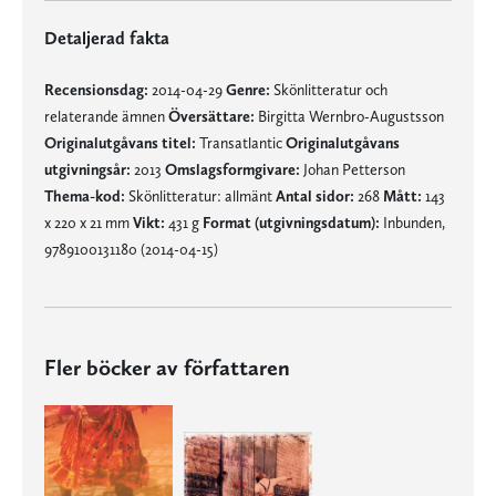
Detaljerad fakta
Recensionsdag:
2014-04-29
Genre:
Skönlitteratur och
relaterande ämnen
Översättare:
Birgitta Wernbro-Augustsson
Originalutgåvans titel:
Transatlantic
Originalutgåvans
utgivningsår:
2013
Omslagsformgivare:
Johan Petterson
Thema-kod:
Skönlitteratur: allmänt
Antal sidor:
268
Mått:
143
x 220 x 21 mm
Vikt:
431 g
Format (utgivningsdatum):
Inbunden,
9789100131180 (2014-04-15)
Fler böcker av författaren