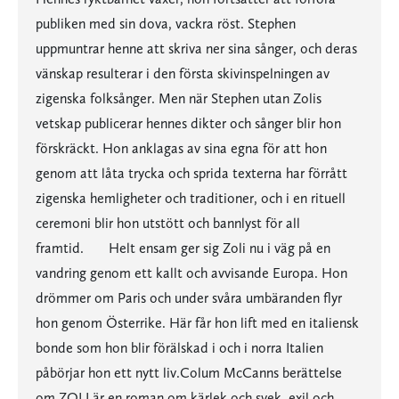
publiken med sin dova, vackra röst. Stephen
uppmuntrar henne att skriva ner sina sånger, och deras
vänskap resulterar i den första skivinspelningen av
zigenska folksånger. Men när Stephen utan Zolis
vetskap publicerar hennes dikter och sånger blir hon
förskräckt. Hon anklagas av sina egna för att hon
genom att låta trycka och sprida texterna har förrått
zigenska hemligheter och traditioner, och i en rituell
ceremoni blir hon utstött och bannlyst för all
framtid. Helt ensam ger sig Zoli nu i väg på en
vandring genom ett kallt och avvisande Europa. Hon
drömmer om Paris och under svåra umbäranden flyr
hon genom Österrike. Här får hon lift med en italiensk
bonde som hon blir förälskad i och i norra Italien
påbörjar hon ett nytt liv.Colum McCanns berättelse
om ZOLI är en roman om kärlek och svek, exil och