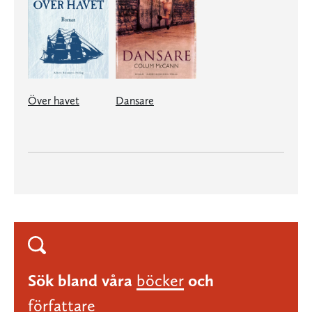
Över havet
Dansare
Sök bland våra
böcker
och
författare