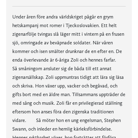
Under åren före andra världskriget pågår en grym
hetskampanj mot romer i Tjeckoslovakien. Ett helt
zigenarfölje tvingas slå läger mitt i vintern på en frusen
sjö, omringade av beväpnade soldater. När våren
kommer och isen smälter drunknar de en efter en. De
enda överlevande är 6-åriga Zoli och hennes farfar.
Så småningom ansluter sig de båda till ett annat
zigenarsällskap. Zoli uppmuntras tidigt att lära sig läsa
och skriva. Hon växer upp, vacker och begåvad, och
gifts bort med en äldre man. Tillsammans uppträder de
med sång och musik. Zoli får en privilegierad ställning
eftersom hon anses föra den zigenska traditionen
vidare. Så möter hon en ung engelsman, Stephen
Swann, och inleder en hemlig kärleksförbindelse.
Hennes ryktbarhet växer, hon fortsätter att förföra