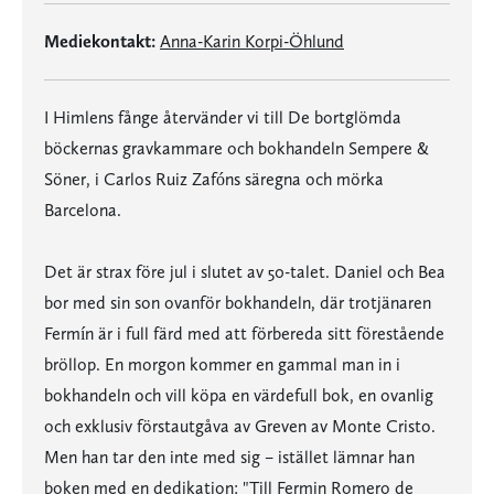
Mediekontakt:
Anna-Karin Korpi-Öhlund
I Himlens fånge återvänder vi till De bortglömda
böckernas gravkammare och bokhandeln Sempere &
Söner, i Carlos Ruiz Zafóns säregna och mörka
Barcelona.
Det är strax före jul i slutet av 50-talet. Daniel och Bea
bor med sin son ovanför bokhandeln, där trotjänaren
Fermín är i full färd med att förbereda sitt förestående
bröllop. En morgon kommer en gammal man in i
bokhandeln och vill köpa en värdefull bok, en ovanlig
och exklusiv förstautgåva av Greven av Monte Cristo.
Men han tar den inte med sig ­– istället lämnar han
boken med en dedikation: "Till Fermin Romero de