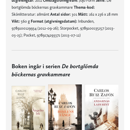
utgivningsår:
2011
Omslagsformgivare:
Jojo Form
Serie:
De
bortglömda böckernas gravkammare
Thema-kod:
Skönlitteratur: allmänt
Antal sidor:
301
Mått:
162 x 236 x 28 mm
Vikt:
560 g
Format (utgivningsdatum):
Inbunden,
9789100129934 (2012-09-26); Storpocket, 9789100135157 (2013-
03-15); Pocket, 9789174293371 (2013-07-12)
Boken ingår i serien
De bortglömda
böckernas gravkammare