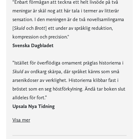
"Enbart förmågan att teckna ett helt livsöde på två
meningar är skäl nog att här tala i termer av litterär
sensation. I den meningen är de två novellsamlingarna
[
Skuld
och
Brott
] ett under av språklig reduktion,
kompression och precision."
Svenska Dagbladet
”Istället för överflödiga ornament präglas historierna i
Skuld
av ordkarg skärpa, där språket känns som små
arsenikdoser av verklighet. Historierna klibbar fast i
bröstet som en seg höstförkylning. Ändå tar boken slut
alldeles för fort.”
Upsala Nya Tidning
"Enbart förmågan att teckna ett helt livsöde på två meningar är skäl nog att här tala i termer av litterär sensation. I den meningen är de två novellsamlingarna [
] ett under av språklig reduktion, kompression och precision."
av ordkarg skärpa, där språket känns som små arsenikdoser av verklighet. Historierna klibbar fast i bröstet som en seg höstförkylning. Ändå tar boken slut alldeles för fort.”
"Alla som tröttnat på tunna deckarintriger som sträcks ut över hela romaner med hjälp av utfyllnadsprat bör genast läsa Ferdinand von Schirach som aldrig skriver ett ord för mycket."
"På ett precist och uttrycksfullt språk naglar von Schirach med stor empati komplicerade sammanhang, fulla av oväntade händelser, synvinklar, sammanhang och iakttagelser. Imponerande!"
"Ingen krimfantast, ingen läsare överhuvudtaget, bör missa Ferdinand von Schirach."
”När man läser de här berättelserna drabbas man av ett lyckorus på ett sätt som annars bara när man läser Fitzgerald eller Capote, varje ord sitter där det ska, allt är på sin plats […].”
”Där finns små mästerverk av enorm språklig precision och föreställningskraft.”
Visa mer