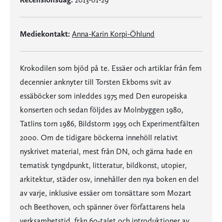
Mediekontakt:
Anna-Karin Korpi-Öhlund
Krokodilen som bjöd på te. Essäer och artiklar från fem
decennier anknyter till Torsten Ekboms svit av
essäböcker som inleddes 1975 med Den europeiska
konserten och sedan följdes av Molnbyggen 1980,
Tatlins torn 1986, Bildstorm 1995 och Experimentfälten
2000. Om de tidigare böckerna innehöll relativt
nyskrivet material, mest från DN, och gärna hade en
tematisk tyngdpunkt, litteratur, bildkonst, utopier,
arkitektur, städer osv, innehåller den nya boken en del
av varje, inklusive essäer om tonsättare som Mozart
och Beethoven, och spänner över författarens hela
verksamhetstid, från 60-talet och introduktioner av