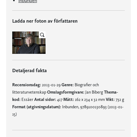
Inbunden
Ladda ner foton av författaren
Detaljerad fakta
Recensionsdag:
2013-01-29
Genre:
Biografier och
litteraturvetenskap
Omslagsformgivare:
Jan Biberg
Thema-
kod:
Essäer
Antal sidor:
417
Mått:
162 x 234 x 32 mm
Vikt:
732 g
Format (utgivningsdatum):
Inbunden, 9789100130893 (2013-01-
15)