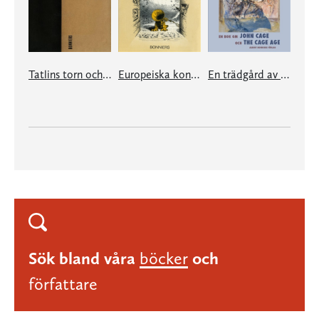
Tatlins torn och andra texter
Europeiska konserten
En trädgård av ljud
Sök bland våra
böcker
och
författare