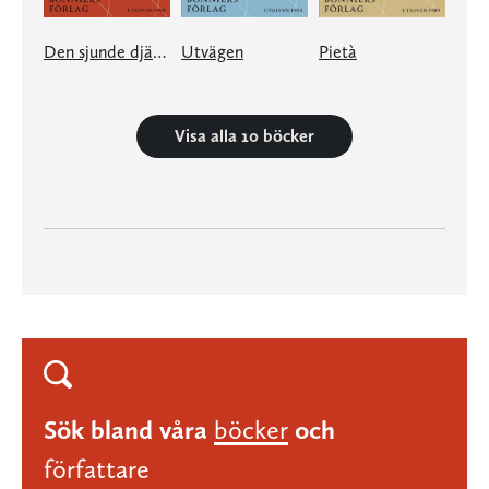
Den sjunde djävulen
Utvägen
Pietà
Visa alla 10 böcker
Sök bland våra
böcker
och
författare