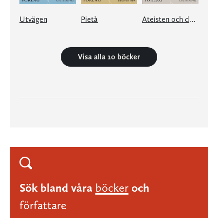
Utvägen
Pietà
Ateisten och den heliga staden
Visa alla 10 böcker
Sök bland våra
böcker
och
författare