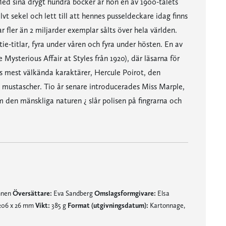
ed sina drygt hundra böcker är hon en av 1900-talets
lvt sekel och lett till att hennes pusseldeckare idag finns
ar fler än 2 miljarder exemplar sålts över hela världen.
e-titlar, fyra under våren och fyra under hösten. En av
 Mysterious Affair at Styles från 1920), där läsarna för
es mest välkända karaktärer, Hercule Poirot, den
a mustascher. Tio år senare introducerades Miss Marple,
 den mänskliga naturen ¿ slår polisen på fingrarna och
mnen
Översättare:
Eva Sandberg
Omslagsformgivare:
Elsa
 206 x 26 mm
Vikt:
385 g
Format (utgivningsdatum):
Kartonnage,