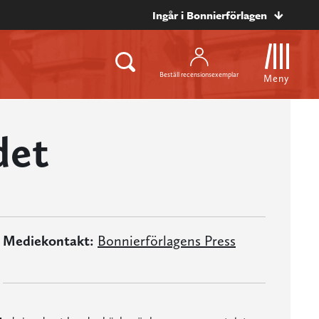
Ingår i Bonnierförlagen
Beställ recensionsexemplar
Meny
det
Mediekontakt:
Bonnierförlagens Press