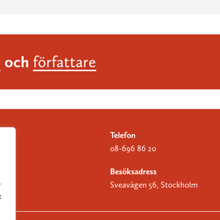
och
r
författare
Telefon
08-696 86 20
Besöksadress
Sveavägen 56, Stockholm
r
t