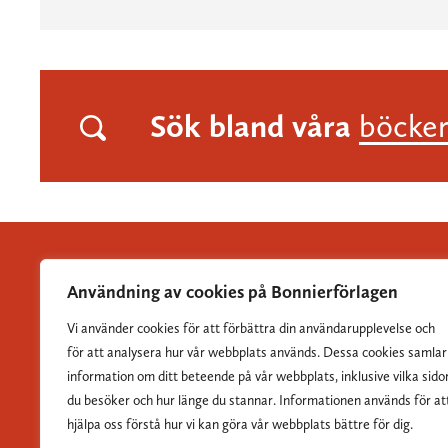
Sök bland våra
böcke
Användning av cookies på Bonnierförlagen
Vi använder cookies för att förbättra din användarupplevelse och
Albert Bonniers Förlag grundades 1837 och är Sveriges
för att analysera hur vår webbplats används. Dessa cookies samlar
största skönlitterära förlag.
information om ditt beteende på vår webbplats, inklusive vilka sido
du besöker och hur länge du stannar. Informationen används för at
hjälpa oss förstå hur vi kan göra vår webbplats bättre för dig.