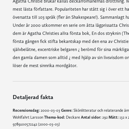
Agatha Christie brukar kallas deckarromanernas drottning. M
mest lästa författare. Populariteten har stått sig i över ett ha
översatta till 103 språk (fler än Shakespeare!). Sammanlagt h
Under år 2000 utkommer en serie om åtta lågprissatta Christi
dem är Agatha Christies allra första bok, En dos stryknin (The
första gången fick stifta bekantskap med den ena av Christi
självbelåtne, excentriske belgaren ¿ berömd för sina märklig
den gamla damen som alltid ¿ med hjälp av sin livsvisdom om
löser de mest sinnrika mordgåtor.
Detaljerad fakta
Recensionsdag:
2000-03-03
Genre:
Skönlitteratur och relaterande ä
Wohlfahrt Larsson
Thema-kod:
Deckare
Antal sidor:
292
Mått:
132 x
9789100572242 (2000-03-03)