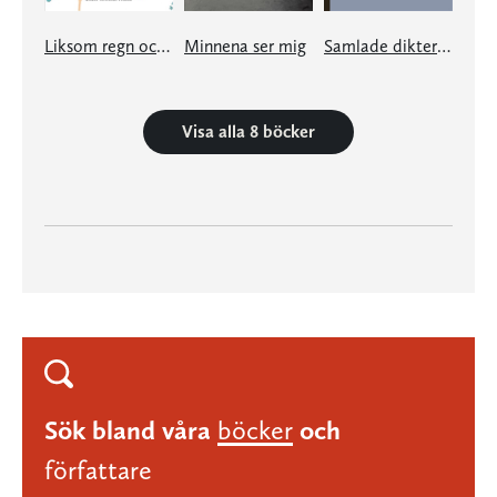
Liksom regn och snö - möten med den nya Bibeln
Minnena ser mig
Samlade dikter och prosa 1954-2004
Visa alla 8 böcker
Sök bland våra
böcker
och
författare