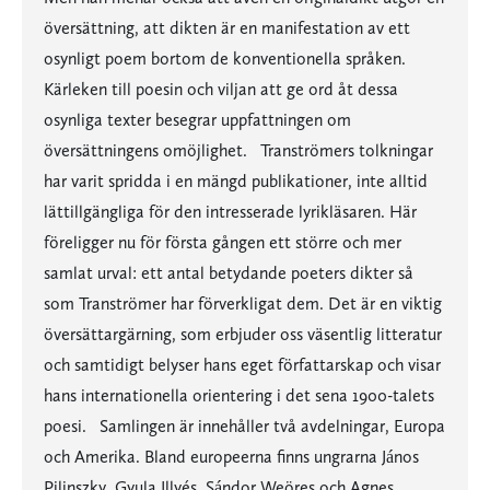
översättning, att dikten är en manifestation av ett
osynligt poem bortom de konventionella språken.
Kärleken till poesin och viljan att ge ord åt dessa
osynliga texter besegrar uppfattningen om
översättningens omöjlighet. Tranströmers tolkningar
har varit spridda i en mängd publikationer, inte alltid
lättillgängliga för den intresserade lyrikläsaren. Här
föreligger nu för första gången ett större och mer
samlat urval: ett antal betydande poeters dikter så
som Tranströmer har förverkligat dem. Det är en viktig
översättargärning, som erbjuder oss väsentlig litteratur
och samtidigt belyser hans eget författarskap och visar
hans internationella orientering i det sena 1900-talets
poesi. Samlingen är innehåller två avdelningar, Europa
och Amerika. Bland europeerna finns ungrarna János
Pilinszky, Gyula Illyés, Sándor Weöres och Agnes