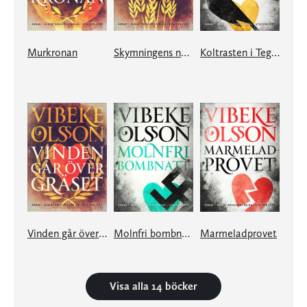
Murkronan
Skymningens nådatid
Koltrasten i Tegnérlunden
Vinden går över gräset
Molnfri bombnatt
Marmeladprovet
Visa alla 14 böcker