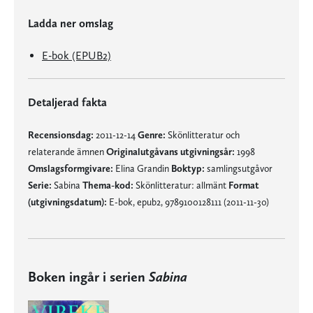
Ladda ner omslag
E-bok (EPUB2)
Detaljerad fakta
Recensionsdag:
2011-12-14
Genre:
Skönlitteratur och
relaterande ämnen
Originalutgåvans utgivningsår:
1998
Omslagsformgivare:
Elina Grandin
Boktyp:
samlingsutgåvor
Serie:
Sabina
Thema-kod:
Skönlitteratur: allmänt
Format
(utgivningsdatum):
E-bok, epub2, 9789100128111 (2011-11-30)
Boken ingår i serien
Sabina