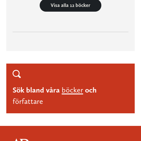
Visa alla 12 böcker
Sök bland våra
böcker
och
författare