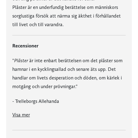
Plåster är en underfundig berättelse om människors
sorglustiga försök att närma sig äkthet i förhållandet
till livet och till varandra.
Recensioner
"
Plåster
är inte enbart berättelsen om det plåster som
hamnar i en kycklingsallad och senare äts upp. Det
handlar om livets desperation och döden, om kärlek i
motgång och under prövningar."
- Trelleborgs Allehanda
är inte enbart berättelsen om det plåster som hamnar i en kycklingsallad och senare äts upp. Det handlar om livets desperation och döden, om kärlek i motgång och under prövningar."
Visa mer