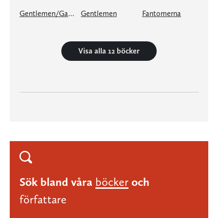
Gentlemen/Gangsters
Gentlemen
Fantomerna
Visa alla 12 böcker
Sök bland våra
böcker
och
författare