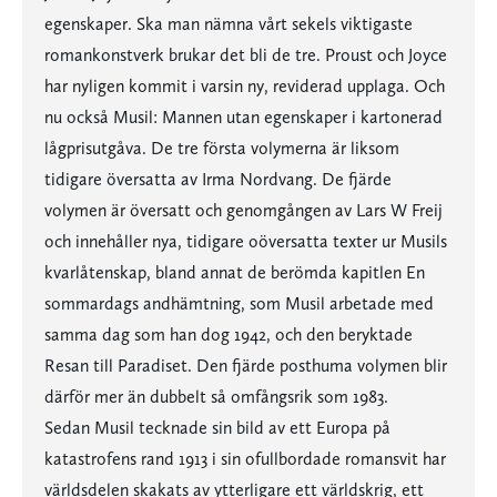
egenskaper. Ska man nämna vårt sekels viktigaste
romankonstverk brukar det bli de tre. Proust och Joyce
har nyligen kommit i varsin ny, reviderad upplaga. Och
nu också Musil: Mannen utan egenskaper i kartonerad
lågprisutgåva. De tre första volymerna är liksom
tidigare översatta av Irma Nordvang. De fjärde
volymen är översatt och genomgången av Lars W Freij
och innehåller nya, tidigare oöversatta texter ur Musils
kvarlåtenskap, bland annat de berömda kapitlen En
sommardags andhämtning, som Musil arbetade med
samma dag som han dog 1942, och den beryktade
Resan till Paradiset. Den fjärde posthuma volymen blir
därför mer än dubbelt så omfångsrik som 1983.
Sedan Musil tecknade sin bild av ett Europa på
katastrofens rand 1913 i sin ofullbordade romansvit har
världsdelen skakats av ytterligare ett världskrig, ett