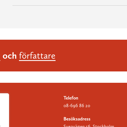
och
r
författare
Telefon
08-696 86 20
Besöksadress
Sveavägen 56, Stockholm
r