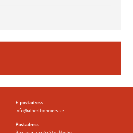
E-postadress
info@albertbonniers.se
Postadress
Box 3159, 103 63 Stockholm