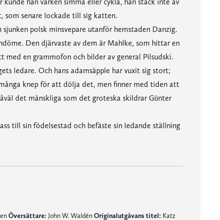
år kunde han varken simma eller cykla, han stack inte av
 som senare lockade till sig katten.
n sjunken polsk minsvepare utanför hemstaden Danzig.
andöme. Den djärvaste av dem är Mahlke, som hittar en
nrett med en grammofon och bilder av general Pilsudski.
ngets ledare. Och hans adamsäpple har vuxit sig stort;
 många knep för att dölja det, men finner med tiden att
såväl det mänskliga som det groteska skildrar Günter
ss till sin födelsestad och befäste sin ledande ställning
nen
Översättare:
John W. Waldén
Originalutgåvans titel:
Katz