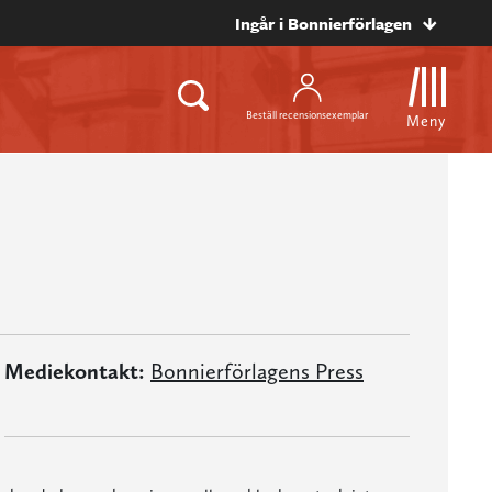
Ingår i Bonnierförlagen
Beställ recensionsexemplar
Meny
Mediekontakt:
Bonnierförlagens Press