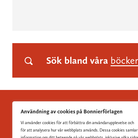
Sök bland våra
böcke
Användning av cookies på Bonnierförlagen
Vi använder cookies för att förbättra din användarupplevelse och
Albert Bonniers Förlag grundades 1837 och är Sveriges
för att analysera hur vår webbplats används. Dessa cookies samlar
största skönlitterära förlag.
information om ditt beteende på vår webbplats, inklusive vilka sido