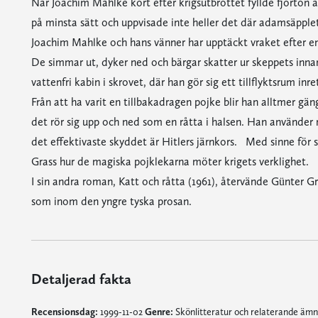
När Joachim Mahlke kort efter krigsutbrottet fyllde fjorton 
på minsta sätt och uppvisade inte heller det där adamsäpplet,
Joachim Mahlke och hans vänner har upptäckt vraket efter e
De simmar ut, dyker ned och bärgar skatter ur skeppets inn
vattenfri kabin i skrovet, där han gör sig ett tillflyktsrum i
Från att ha varit en tillbakadragen pojke blir han alltmer gä
det rör sig upp och ned som en råtta i halsen. Han använder
det effektivaste skyddet är Hitlers järnkors. Med sinne för 
Grass hur de magiska pojklekarna möter krigets verklighet.
I sin andra roman, Katt och råtta (1961), återvände Günter Gra
som inom den yngre tyska prosan.
Detaljerad fakta
Recensionsdag:
1999-11-02
Genre:
Skönlitteratur och relaterande äm