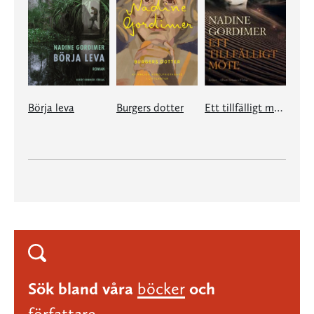
Börja leva
Burgers dotter
Ett tillfälligt möte
Sök bland våra
böcker
och
författare