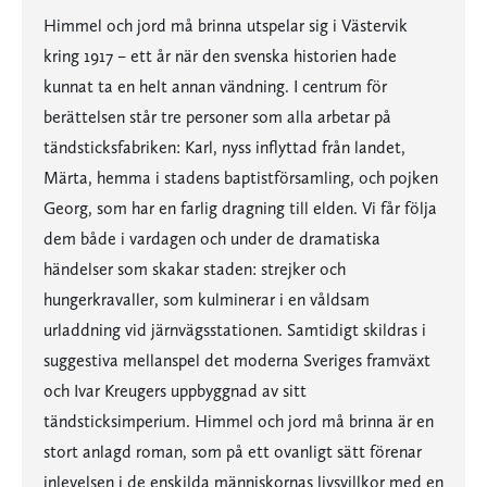
Himmel och jord må brinna utspelar sig i Västervik
kring 1917 – ett år när den svenska historien hade
kunnat ta en helt annan vändning. I centrum för
berättelsen står tre personer som alla arbetar på
tändsticksfabriken: Karl, nyss inflyttad från landet,
Märta, hemma i stadens baptistförsamling, och pojken
Georg, som har en farlig dragning till elden. Vi får följa
dem både i vardagen och under de dramatiska
händelser som skakar staden: strejker och
hungerkravaller, som kulminerar i en våldsam
urladdning vid järnvägsstationen. Samtidigt skildras i
suggestiva mellanspel det moderna Sveriges framväxt
och Ivar Kreugers uppbyggnad av sitt
tändsticksimperium. Himmel och jord må brinna är en
stort anlagd roman, som på ett ovanligt sätt förenar
inlevelsen i de enskilda människornas livsvillkor med en