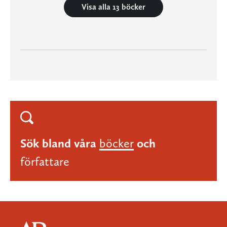
Visa alla 13 böcker
Sök bland våra
böcker
och
författare