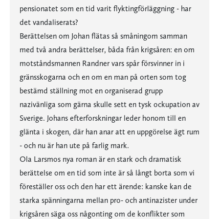
pensionatet som en tid varit flyktingförläggning - har
det vandaliserats?
Berättelsen om Johan flätas så småningom samman
med två andra berättelser, båda från krigsåren: en om
motståndsmannen Randner vars spår försvinner in i
gränsskogarna och en om en man på orten som tog
bestämd ställning mot en organiserad grupp
nazivänliga som gärna skulle sett en tysk ockupation av
Sverige. Johans efterforskningar leder honom till en
glänta i skogen, där han anar att en uppgörelse ägt rum
- och nu är han ute på farlig mark.
Ola Larsmos nya roman är en stark och dramatisk
berättelse om en tid som inte är så långt borta som vi
föreställer oss och den har ett ärende: kanske kan de
starka spänningarna mellan pro- och antinazister under
krigsåren säga oss någonting om de konflikter som