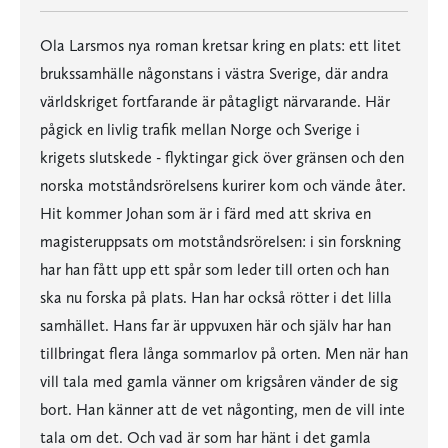
Ola Larsmos nya roman kretsar kring en plats: ett litet
brukssamhälle någonstans i västra Sverige, där andra
världskriget fortfarande är påtagligt närvarande. Här
pågick en livlig trafik mellan Norge och Sverige i
krigets slutskede - flyktingar gick över gränsen och den
norska motståndsrörelsens kurirer kom och vände åter.
Hit kommer Johan som är i färd med att skriva en
magisteruppsats om motståndsrörelsen: i sin forskning
har han fått upp ett spår som leder till orten och han
ska nu forska på plats. Han har också rötter i det lilla
samhället. Hans far är uppvuxen här och själv har han
tillbringat flera långa sommarlov på orten. Men när han
vill tala med gamla vänner om krigsåren vänder de sig
bort. Han känner att de vet någonting, men de vill inte
tala om det. Och vad är som har hänt i det gamla