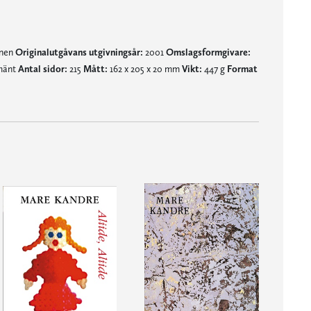
mnen
Originalutgåvans utgivningsår:
2001
Omslagsformgivare:
lmänt
Antal sidor:
215
Mått:
162 x 205 x 20 mm
Vikt:
447 g
Format