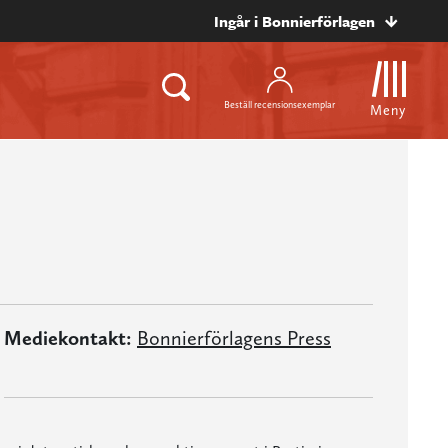
Ingår i Bonnierförlagen
Beställ recensionsexemplar
Meny
Mediekontakt:
Bonnierförlagens Press