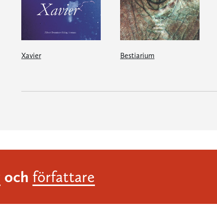
Xavier
Bestiarium
och
r
författare