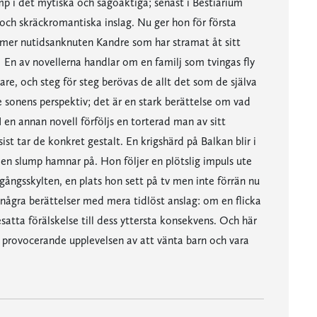
 i det mytiska och sagoaktiga; senast i Bestiarium
 och skräckromantiska inslag. Nu ger hon för första
t mer nutidsanknuten Kandre som har stramat åt sitt
r. En av novellerna handlar om en familj som tvingas fly
are, och steg för steg berövas de allt det som de själva
le sonens perspektiv; det är en stark berättelse om vad
I en annan novell förföljs en torterad man av sitt
ist tar de konkret gestalt. En krigshärd på Balkan blir i
 en slump hamnar på. Hon följer en plötslig impuls ute
gångsskylten, en plats hon sett på tv men inte förrän nu
några berättelser med mera tidlöst anslag: om en flicka
satta förälskelse till dess yttersta konsekvens. Och här
 provocerande upplevelsen av att vänta barn och vara