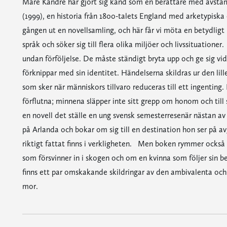
Mare Kandre har gjort sig känd som en berättare med avstamp
(1999), en historia från 1800-talets England med arketypiska
gången ut en novellsamling, och här får vi möta en betydlig
språk och söker sig till flera olika miljöer och livssituatione
undan förföljelse. De måste ständigt bryta upp och ge sig vid
förknippar med sin identitet. Händelserna skildras ur den lil
som sker när människors tillvaro reduceras till ett ingenting. 
förflutna; minnena släpper inte sitt grepp om honom och till s
en novell det ställe en ung svensk semesterresenär nästan av
på Arlanda och bokar om sig till en destination hon ser på av
riktigt fattat finns i verkligheten. Men boken rymmer också 
som försvinner in i skogen och om en kvinna som följer sin be
finns ett par omskakande skildringar av den ambivalenta och
mor.