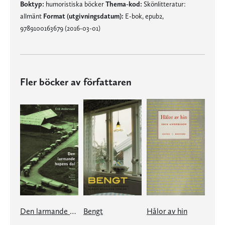
Boktyp:
humoristiska böcker
Thema-kod:
Skönlitteratur:
allmänt
Format (utgivningsdatum):
E-bok, epub2,
9789100163679 (2016-03-01)
Fler böcker av författaren
Den larmande hopens dal
Bengt
Hålor av hin