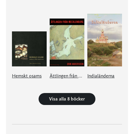
Hemskt osams
Ättlingen från Mecklenburg
Indialänderna
Visa alla 8 böcker